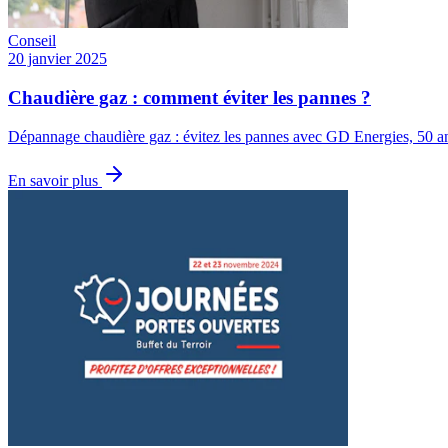
Conseil
20 janvier 2025
Chaudière gaz : comment éviter les pannes ?
Dépannage chaudière gaz : évitez les pannes avec GD Energies, 50 an
En savoir plus